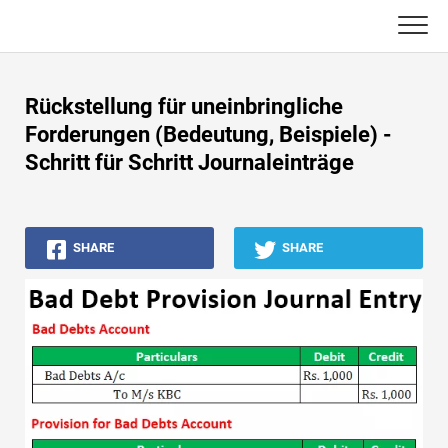
Skip
to
content
Haupt
Rückstellung für uneinbringliche
Buchhaltungs-Tutorials
Forderungen (Bedeutung, Beispiele) -
Schritt für Schritt Journaleinträge
Asset Management-Tutorials
Excel, VBA & Power BI
SHARE
SHARE
Investment Banking Tutorials
Top Bücher
Finanzkarriere-Leitfäden
Ressourcen für die Finanzzertifizierung