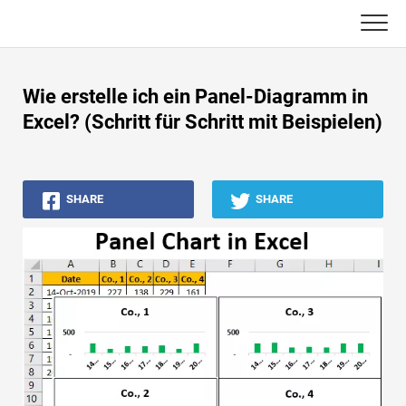
Skip
to
content
Haupt
Wie erstelle ich ein Panel-Diagramm in
Buchhaltungs-Tutorials
Excel? (Schritt für Schritt mit Beispielen)
Asset Management-Tutorials
SHARE
SHARE
Excel, VBA & Power BI
Investment Banking Tutorials
Top Bücher
Finanzkarriere-Leitfäden
Ressourcen für die Finanzzertifizierung