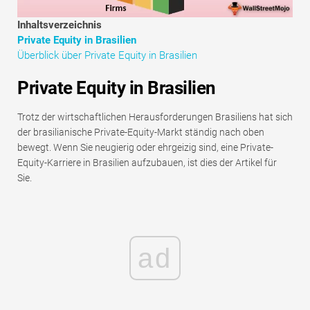
Tutorials zur Finanzmodellierung
Inhaltsverzeichnis
Private Equity in Brasilien
Vollständige Form
Überblick über Private Equity in Brasilien
Risikomanagement-Tutorials
Private Equity in Brasilien
Trotz der wirtschaftlichen Herausforderungen Brasiliens hat sich
der brasilianische Private-Equity-Markt ständig nach oben
bewegt. Wenn Sie neugierig oder ehrgeizig sind, eine Private-
Equity-Karriere in Brasilien aufzubauen, ist dies der Artikel für
Sie.
ad