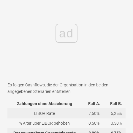
ad
Es folgen Cashflows, die der Organisation in den beiden
angegebenen Szenarien entstehen:
Zahlungen ohne Absicherung
Fall A.
Fall B.
LIBOR Rate
7,50%
6,25%
% Alter über LIBOR behoben
0,50%
0,50%
Der anwendbare Gesamtzinssatz
8,00%
6,75%