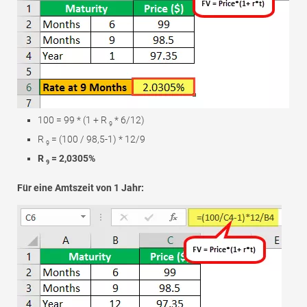
100 = 99 * (1 + R
* 6/12)
9
R
= (100 / 98,5-1) * 12/9
9
R
= 2,0305%
9
Für eine Amtszeit von 1 Jahr: