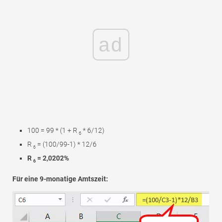
ad
100 = 99 * (1 + R
* 6/12)
6
R
= (100/99-1) * 12/6
6
R
= 2,0202%
6
Für eine 9-monatige Amtszeit: