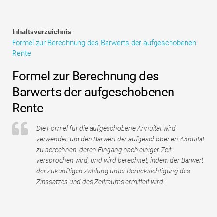
Tutorials zur Finanzmodellierung
Vollständige Form
Inhaltsverzeichnis
Formel zur Berechnung des Barwerts der aufgeschobenen
Risikomanagement-Tutorials
Rente
Formel zur Berechnung des
Barwerts der aufgeschobenen
Rente
Die Formel für die aufgeschobene Annuität wird
verwendet, um den Barwert der aufgeschobenen Annuität
zu berechnen, deren Eingang nach einiger Zeit
versprochen wird, und wird berechnet, indem der Barwert
der zukünftigen Zahlung unter Berücksichtigung des
Zinssatzes und des Zeitraums ermittelt wird.