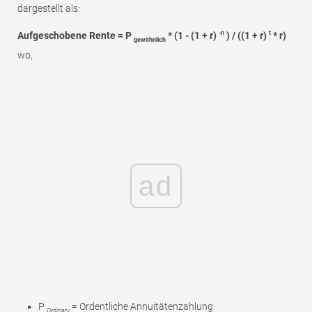
dargestellt als:
-n
t
Aufgeschobene Rente = P
* (1 - (1 + r)
) / ((1 + r)
* r)
gewöhnlich
wo,
ad
P
= Ordentliche Annuitätenzahlung
Ordinary