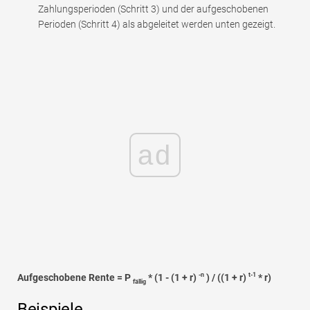
Zahlungsperioden (Schritt 3) und der aufgeschobenen
Perioden (Schritt 4) als abgeleitet werden unten gezeigt.
ad
-n
t-1
Aufgeschobene Rente = P
* (1 - (1 + r)
) / ((1 + r)
* r)
fällig
Beispiele