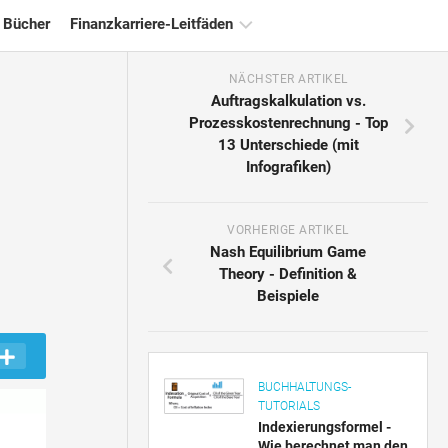
 Bücher
Finanzkarriere-Leitfäden
NÄCHSTER ARTIKEL
Ressourcen
Auftragskalkulation vs.
für
Prozesskostenrechnung - Top
die
13 Unterschiede (mit
Finanzzertifizierung
Infografiken)
Tutorials
zur
Finanzmodellierung
VORHERIGE ARTIKEL
Nash Equilibrium Game
Vollständige
Theory - Definition &
Form
Beispiele
Risikomanagement-
Tutorials
BUCHHALTUNGS-
TUTORIALS
Indexierungsformel -
Wie berechnet man den