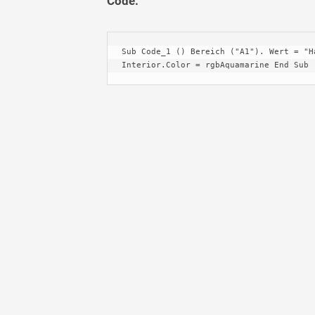
Code:
Sub Code_1 () Bereich ("A1"). Wert = "H
Interior.Color = rgbAquamarine End Sub