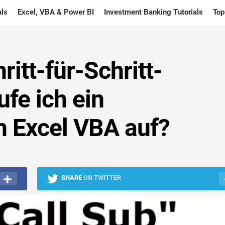
ls
Excel, VBA & Power BI
Investment Banking Tutorials
Top
itt-für-Schritt-
ufe ich ein
 Excel VBA auf?
SHARE
ON TWITTER