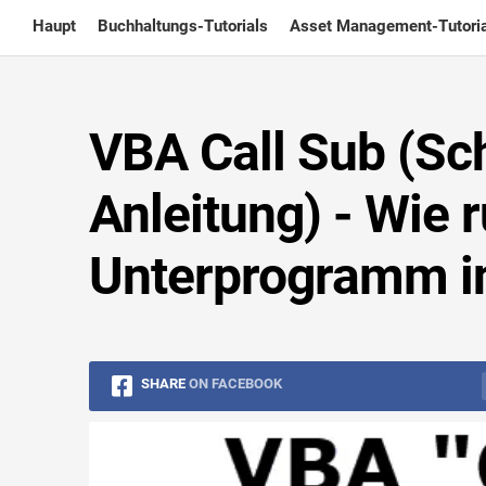
Skip
Haupt
Buchhaltungs-Tutorials
Asset Management-Tutoria
to
content
VBA Call Sub (Schr
Anleitung) - Wie r
Unterprogramm in
SHARE
ON FACEBOOK