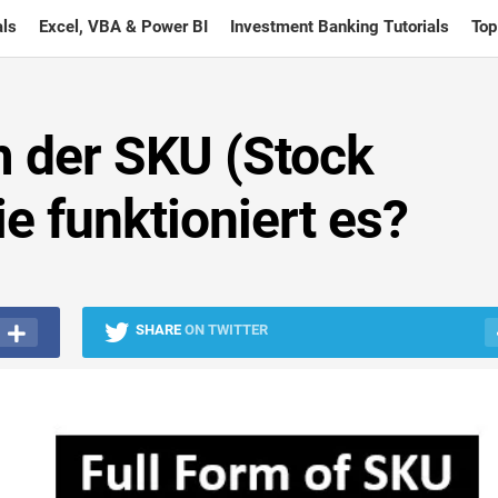
ls
Excel, VBA & Power BI
Investment Banking Tutorials
Top
m der SKU (Stock
ie funktioniert es?
SHARE
ON TWITTER