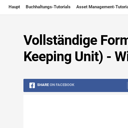
Skip
Haupt
Buchhaltungs-Tutorials
Asset Management-Tutoria
to
content
Vollständige For
Keeping Unit) - W
SHARE
ON FACEBOOK