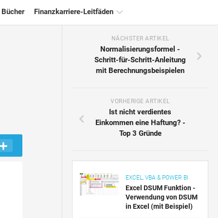
 Bücher
Finanzkarriere-Leitfäden
NÄCHSTER ARTIKEL
Ressourcen
Normalisierungsformel -
für
Schritt-für-Schritt-Anleitung
die
mit Berechnungsbeispielen
Finanzzertifizierung
Tutorials
zur
VORHERIGE ARTIKEL
Finanzmodellierung
Ist nicht verdientes
Einkommen eine Haftung? -
Vollständige
Top 3 Gründe
Form
Risikomanagement-
Tutorials
EXCEL, VBA & POWER BI
Excel DSUM Funktion -
Verwendung von DSUM
in Excel (mit Beispiel)