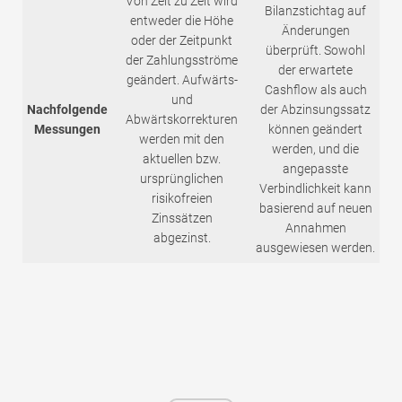
Von Zeit zu Zeit wird
Bilanzstichtag auf
entweder die Höhe
Änderungen
oder der Zeitpunkt
überprüft. Sowohl
der Zahlungsströme
der erwartete
geändert. Aufwärts-
Cashflow als auch
und
Nachfolgende
der Abzinsungssatz
Abwärtskorrekturen
Messungen
können geändert
werden mit den
werden, und die
aktuellen bzw.
angepasste
ursprünglichen
Verbindlichkeit kann
risikofreien
basierend auf neuen
Zinssätzen
Annahmen
abgezinst.
ausgewiesen werden.