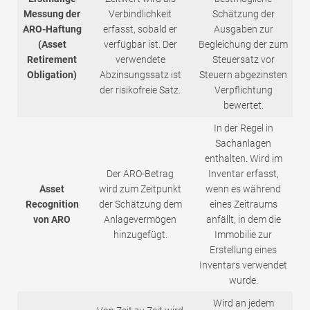
Messung der
Verbindlichkeit
Schätzung der
ARO-Haftung
erfasst, sobald er
Ausgaben zur
(Asset
verfügbar ist. Der
Begleichung der zum
Retirement
verwendete
Steuersatz vor
Obligation)
Abzinsungssatz ist
Steuern abgezinsten
der risikofreie Satz.
Verpflichtung
bewertet.
In der Regel in
Sachanlagen
enthalten. Wird im
Der ARO-Betrag
Inventar erfasst,
Asset
wird zum Zeitpunkt
wenn es während
Recognition
der Schätzung dem
eines Zeitraums
von ARO
Anlagevermögen
anfällt, in dem die
hinzugefügt.
Immobilie zur
Erstellung eines
Inventars verwendet
wurde.
Wird an jedem