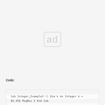
ad
Code:
Sub Integer_Example3 () Dim k As Integer k = 
85.456 MsgBox k End Sub