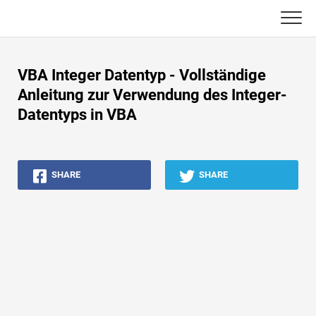
Skip
to
content
Haupt
VBA Integer Datentyp - Vollständige
Buchhaltungs-Tutorials
Anleitung zur Verwendung des Integer-
Datentyps in VBA
Asset Management-Tutorials
Excel, VBA & Power BI
SHARE
SHARE
Investment Banking Tutorials
Top Bücher
Finanzkarriere-Leitfäden
Ressourcen für die Finanzzertifizierung