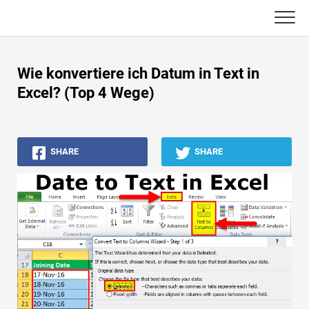
Skip
to
content
Haupt
Wie konvertiere ich Datum in Text in
Buchhaltungs-Tutorials
Excel? (Top 4 Wege)
Asset Management-Tutorials
SHARE
SHARE
Excel, VBA & Power BI
Investment Banking Tutorials
Top Bücher
Finanzkarriere-Leitfäden
Ressourcen für die Finanzzertifizierung