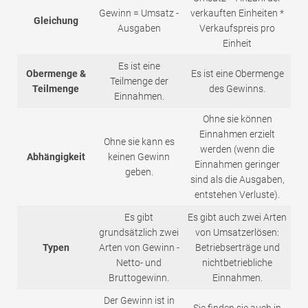
Gewinn = Umsatz -
verkauften Einheiten *
Gleichung
Ausgaben
Verkaufspreis pro
Einheit
Es ist eine
Obermenge &
Es ist eine Obermenge
Teilmenge der
Teilmenge
des Gewinns.
Einnahmen.
Ohne sie können
Einnahmen erzielt
Ohne sie kann es
werden (wenn die
Abhängigkeit
keinen Gewinn
Einnahmen geringer
geben.
sind als die Ausgaben,
entstehen Verluste).
Es gibt
Es gibt auch zwei Arten
grundsätzlich zwei
von Umsatzerlösen:
Typen
Arten von Gewinn -
Betriebserträge und
Netto- und
nichtbetriebliche
Bruttogewinn.
Einnahmen.
Der Gewinn ist in
Sie finden sie auch in