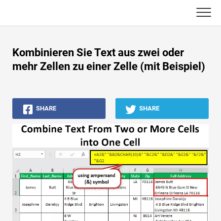
Skip
to
content
Haupt
Kombinieren Sie Text aus zwei oder
Buchhaltungs-Tutorials
mehr Zellen zu einer Zelle (mit Beispiel)
Asset Management-Tutorials
SHARE
SHARE
Excel, VBA & Power BI
Investment Banking Tutorials
Top Bücher
Finanzkarriere-Leitfäden
Ressourcen für die Finanzzertifizierung