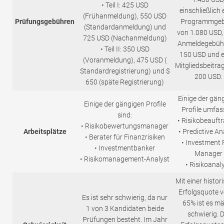
• Teil I: 425 USD
einschließlich 
(Frühanmeldung), 550 USD
Prüfungsgebühren
Programmge
(Standardanmeldung) und
von 1.080 USD, 
725 USD (Nachanmeldung)
Anmeldegebüh
• Teil II: 350 USD
150 USD und e
(Voranmeldung), 475 USD (
Mitgliedsbeitra
Standardregistrierung) und $
200 USD.
650 (späte Registrierung)
Einige der gän
Einige der gängigen Profile
Profile umfas
sind:
• Risikobeauftr
• Risikobewertungsmanager
Arbeitsplätze
• Predictive An
• Berater für Finanzrisiken
• Investment 
• Investmentbanker
Manager
• Risikomanagement-Analyst
• Risikoanal
Mit einer histor
Erfolgsquote 
Es ist sehr schwierig, da nur
65% ist es m
1 von 3 Kandidaten beide
schwierig. D
Prüfungen besteht. Im Jahr