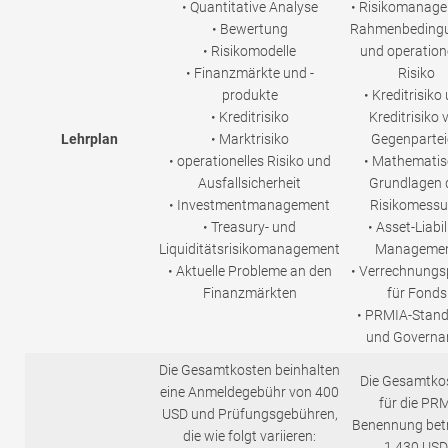
• Quantitative Analyse
• Risikomanage
• Bewertung
Rahmenbeding
• Risikomodelle
und operation
• Finanzmärkte und -
Risiko
produkte
• Kreditrisiko
• Kreditrisiko
Kreditrisiko 
Lehrplan
• Marktrisiko
Gegenpartei
• operationelles Risiko und
• Mathematis
Ausfallsicherheit
Grundlagen 
• Investmentmanagement
Risikomess
• Treasury- und
• Asset-Liabil
Liquiditätsrisikomanagement
Manageme
• Aktuelle Probleme an den
• Verrechnungs
Finanzmärkten
für Fonds
• PRMIA-Stan
und Governa
Die Gesamtkosten beinhalten
Die Gesamtko
eine Anmeldegebühr von 400
für die PR
USD und Prüfungsgebühren,
Benennung bet
die wie folgt variieren:
1.430 USD