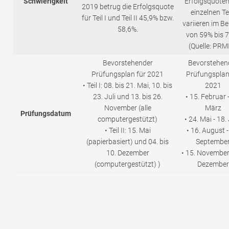
Schwierigkeit
Erfolgsquoten
2019 betrug die Erfolgsquote
einzelnen Te
für Teil I und Teil II 45,9% bzw.
variieren im Be
58,6%.
von 59% bis 
(Quelle: PRM
Bevorstehender
Bevorstehen
Prüfungsplan für 2021
Prüfungsplan
• Teil I: 08. bis 21. Mai, 10. bis
2021
23. Juli und 13. bis 26.
• 15. Februar -
November (alle
März
Prüfungsdatum
computergestützt)
• 24. Mai - 18.
• Teil II: 15. Mai
• 16. August -
(papierbasiert) und 04. bis
Septembe
10. Dezember
• 15. November 
(computergestützt) )
Dezember