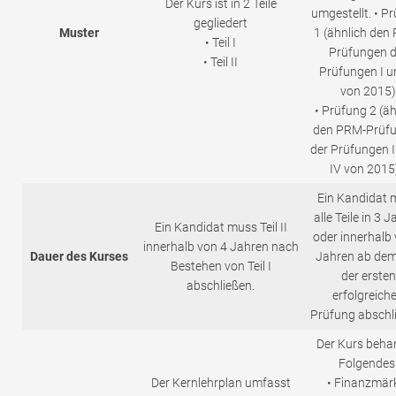
Der Kurs ist in 2 Teile
umgestellt. • P
gegliedert
Muster
1 (ähnlich den
• Teil I
Prüfungen d
• Teil II
Prüfungen I un
von 2015)
• Prüfung 2 (äh
den PRM-Prüf
der Prüfungen I
IV von 2015)
Ein Kandidat 
alle Teile in 3 
Ein Kandidat muss Teil II
oder innerhalb 
innerhalb von 4 Jahren nach
Dauer des Kurses
Jahren ab dem
Bestehen von Teil I
der ersten
abschließen.
erfolgreich
Prüfung abschl
Der Kurs beha
Folgendes
Der Kernlehrplan umfasst
• Finanzmär