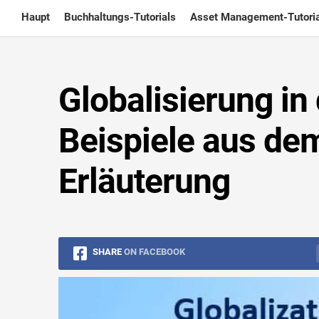
Skip
Haupt
Buchhaltungs-Tutorials
Asset Management-Tutoria
to
content
Globalisierung in
Beispiele aus de
Erläuterung
SHARE
ON FACEBOOK