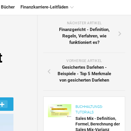
 Bücher
Finanzkarriere-Leitfäden
NÄCHSTER ARTIKEL
Ressourcen
Finanzgericht - Definition,
für
Regeln, Verfahren, wie
die
funktioniert es?
Finanzzertifizierung
t
Tutorials
zur
VORHERIGE ARTIKEL
Finanzmodellierung
Gesichertes Darlehen -
Beispiele - Top 5 Merkmale
Vollständige
von gesicherten Darlehen
Form
Risikomanagement-
Tutorials
BUCHHALTUNGS-
TUTORIALS
Sales Mix - Definition,
Formel, Berechnung der
Sales Mix-Varianz