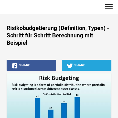
Skip
to
content
Haupt
Risikobudgetierung (Definition, Typen) -
Buchhaltungs-Tutorials
Schritt für Schritt Berechnung mit
Beispiel
Asset Management-Tutorials
Excel, VBA & Power BI
SHARE
SHARE
Investment Banking Tutorials
Top Bücher
Finanzkarriere-Leitfäden
Ressourcen für die Finanzzertifizierung