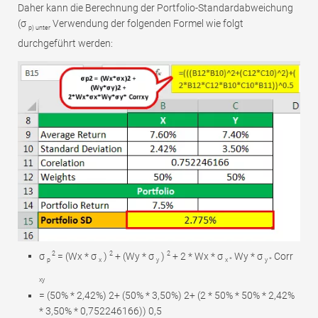
Daher kann die Berechnung der Portfolio-Standardabweichung
(σ
Verwendung der folgenden Formel wie folgt
p) unter
durchgeführt werden:
2
2
2
σ
= (Wx * σ
)
+ (Wy * σ
)
+ 2 * Wx * σ
Wy * σ
Corr
p
x
y
x *
y *
xy
= (50% * 2,42%) 2+ (50% * 3,50%) 2+ (2 * 50% * 50% * 2,42%
* 3,50% * 0,752246166)) 0,5