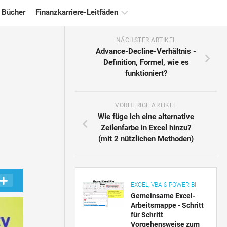
 Bücher
Finanzkarriere-Leitfäden
NÄCHSTER ARTIKEL
Ressourcen
Advance-Decline-Verhältnis -
für
Definition, Formel, wie es
die
funktioniert?
Finanzzertifizierung
Tutorials
zur
VORHERIGE ARTIKEL
Finanzmodellierung
Wie füge ich eine alternative
Zeilenfarbe in Excel hinzu?
Vollständige
(mit 2 nützlichen Methoden)
Form
Risikomanagement-
Tutorials
EXCEL, VBA & POWER BI
Gemeinsame Excel-
Arbeitsmappe - Schritt
für Schritt
Vorgehensweise zum