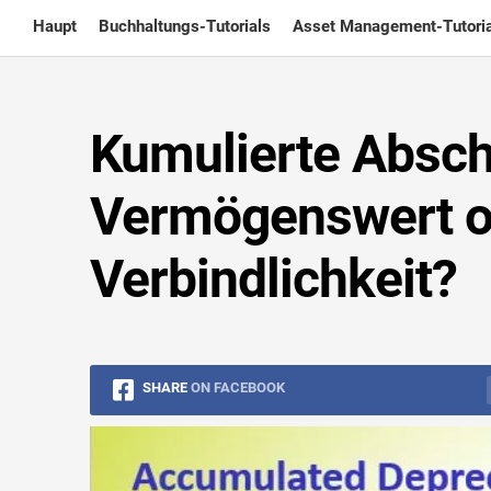
Skip
Haupt
Buchhaltungs-Tutorials
Asset Management-Tutoria
to
content
Kumulierte Absch
Vermögenswert o
Verbindlichkeit?
SHARE
ON FACEBOOK