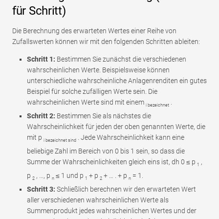
für Schritt)
Die Berechnung des erwarteten Wertes einer Reihe von
Zufallswerten können wir mit den folgenden Schritten ableiten:
Schritt 1:
Bestimmen Sie zunächst die verschiedenen
wahrscheinlichen Werte. Beispielsweise können
unterschiedliche wahrscheinliche Anlagenrenditen ein gutes
Beispiel für solche zufälligen Werte sein. Die
wahrscheinlichen Werte sind mit einem
.
i bezeichnet
Schritt 2:
Bestimmen Sie als nächstes die
Wahrscheinlichkeit für jeden der oben genannten Werte, die
mit p
. Jede Wahrscheinlichkeit kann eine
i bezeichnet sind
beliebige Zahl im Bereich von 0 bis 1 sein, so dass die
Summe der Wahrscheinlichkeiten gleich eins ist, dh 0 ≤ p
,
1
p
, …, p
≤ 1 und p
+ p
+ … . + p
= 1.
2
n
1
2
n
Schritt 3:
Schließlich berechnen wir den erwarteten Wert
aller verschiedenen wahrscheinlichen Werte als
Summenprodukt jedes wahrscheinlichen Wertes und der