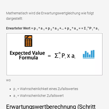
Mathematisch wird die Erwartungswertgleichung wie folgt
dargestellt:
n
Erwarteter Wert = p
* a
+ p
* a
+… + p
* a
= = Σ
P
* a
1
1
2
2
n
n
i
i
i
wo
p
= Wahrscheinlichkeit eines Zufallswertes
i
a
= Wahrscheinlicher Zufallswert
i
Erwartungswertberechnung (Schritt