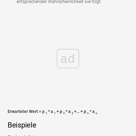
entsprechenden Wahrscheinlichkeit wie folgt:
ad
Erwarteter Wert = p
* a
+ p
* a
+… + p
* a
1
1
2
2
n
n
Beispiele