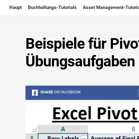
Skip
Haupt
Buchhaltungs-Tutorials
Asset Management-Tutoria
to
content
Beispiele für Pivo
Übungsaufgaben 
SHARE
ON FACEBOOK