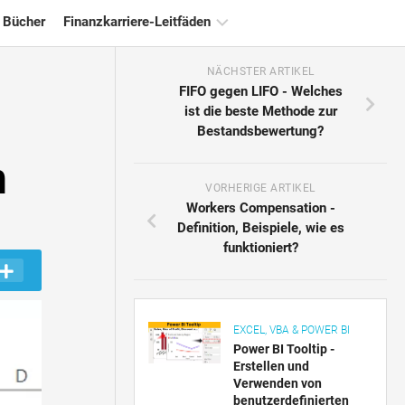
 Bücher
Finanzkarriere-Leitfäden
NÄCHSTER ARTIKEL
Ressourcen
FIFO gegen LIFO - Welches
für
ist die beste Methode zur
die
Bestandsbewertung?
Finanzzertifizierung
n
Tutorials
zur
VORHERIGE ARTIKEL
Finanzmodellierung
Workers Compensation -
Definition, Beispiele, wie es
Vollständige
funktioniert?
Form
Risikomanagement-
Tutorials
EXCEL, VBA & POWER BI
Power BI Tooltip -
Erstellen und
Verwenden von
benutzerdefinierten