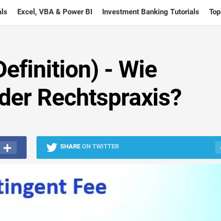
ls
Excel, VBA & Power BI
Investment Banking Tutorials
Top
efinition) - Wie
n der Rechtspraxis?
SHARE
ON TWITTER