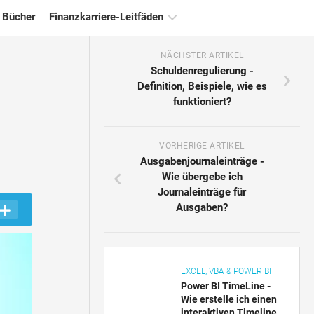
 Bücher
Finanzkarriere-Leitfäden
NÄCHSTER ARTIKEL
Ressourcen
Schuldenregulierung -
für
Definition, Beispiele, wie es
die
funktioniert?
Finanzzertifizierung
Tutorials
zur
VORHERIGE ARTIKEL
Finanzmodellierung
Ausgabenjournaleinträge -
Wie übergebe ich
Vollständige
Journaleinträge für
Form
Ausgaben?
Risikomanagement-
Tutorials
EXCEL, VBA & POWER BI
Power BI TimeLine -
Wie erstelle ich einen
interaktiven Timeline