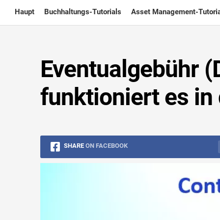
Skip
Haupt
Buchhaltungs-Tutorials
Asset Management-Tutoria
to
content
Eventualgebühr (D
funktioniert es i
SHARE
ON FACEBOOK