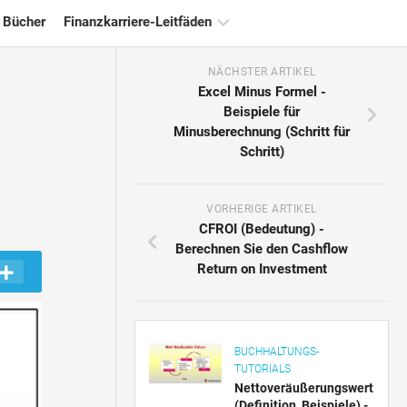
 Bücher
Finanzkarriere-Leitfäden
NÄCHSTER ARTIKEL
Ressourcen
Excel Minus Formel -
für
Beispiele für
die
Minusberechnung (Schritt für
Finanzzertifizierung
Schritt)
Tutorials
zur
Finanzmodellierung
VORHERIGE ARTIKEL
CFROI (Bedeutung) -
Vollständige
Berechnen Sie den Cashflow
Form
Return on Investment
Risikomanagement-
Tutorials
BUCHHALTUNGS-
TUTORIALS
Nettoveräußerungswert
(Definition, Beispiele) -