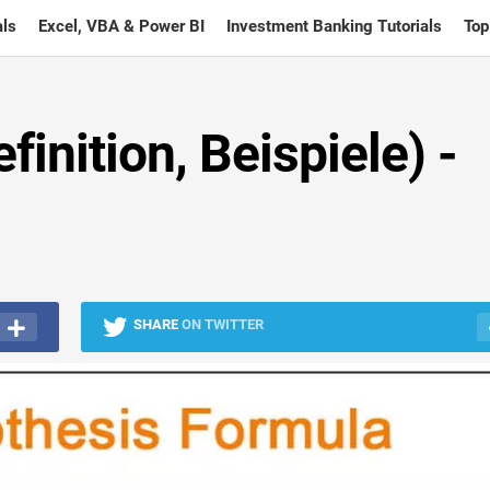
ls
Excel, VBA & Power BI
Investment Banking Tutorials
Top
inition, Beispiele) -
SHARE
ON TWITTER