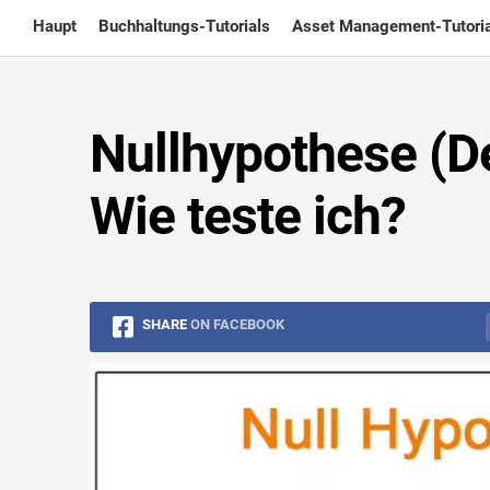
Skip
Haupt
Buchhaltungs-Tutorials
Asset Management-Tutoria
to
content
Nullhypothese (Def
Wie teste ich?
SHARE
ON FACEBOOK