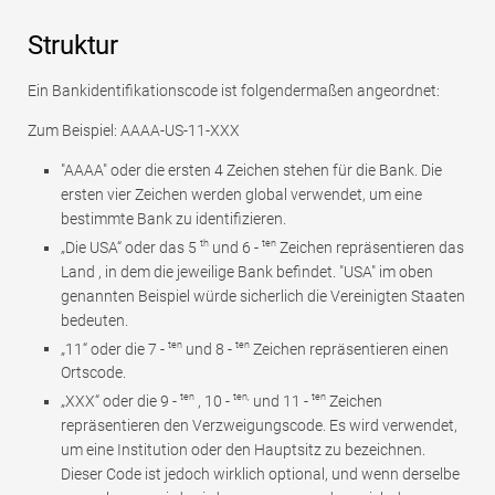
Struktur
Ein Bankidentifikationscode ist folgendermaßen angeordnet:
Zum Beispiel: AAAA-US-11-XXX
"AAAA" oder die ersten 4 Zeichen stehen für die Bank. Die
ersten vier Zeichen werden global verwendet, um eine
bestimmte Bank zu identifizieren.
th
ten
„Die USA“ oder das 5
und 6 -
Zeichen repräsentieren das
Land , in dem die jeweilige Bank befindet. "USA" im oben
genannten Beispiel würde sicherlich die Vereinigten Staaten
bedeuten.
ten
ten
„11“ oder die 7 -
und 8 -
Zeichen repräsentieren einen
Ortscode.
ten
ten,
ten
„XXX“ oder die 9 -
, 10 -
und 11 -
Zeichen
repräsentieren den Verzweigungscode. Es wird verwendet,
um eine Institution oder den Hauptsitz zu bezeichnen.
Dieser Code ist jedoch wirklich optional, und wenn derselbe