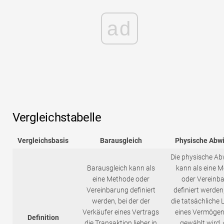
ad
Vergleichstabelle
Vergleichsbasis
Barausgleich
Physische Abw
Die physische Ab
Barausgleich kann als
kann als eine 
eine Methode oder
oder Vereinb
Vereinbarung definiert
definiert werden,
werden, bei der der
die tatsächliche 
Verkäufer eines Vertrags
eines Vermöge
Definition
die Transaktion lieber in
gewählt wird, 