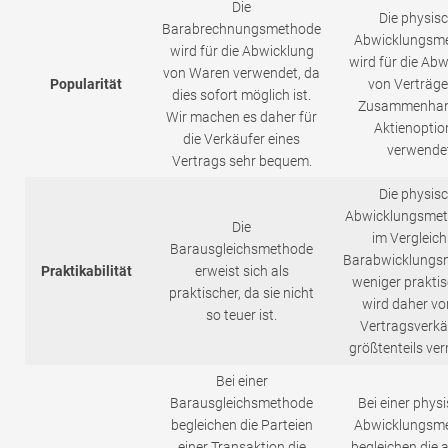
Die
Die physis
Barabrechnungsmethode
Abwicklungsm
wird für die Abwicklung
wird für die Ab
von Waren verwendet, da
Popularität
von Verträge
dies sofort möglich ist.
Zusammenhan
Wir machen es daher für
Aktienoptio
die Verkäufer eines
verwendet
Vertrags sehr bequem.
Die physis
Abwicklungsmet
Die
im Vergleich
Barausgleichsmethode
Barabwicklungs
Praktikabilität
erweist sich als
weniger prakti
praktischer, da sie nicht
wird daher vo
so teuer ist.
Vertragsverkä
größtenteils ve
Bei einer
Barausgleichsmethode
Bei einer phys
begleichen die Parteien
Abwicklungsm
einer Transaktion die
begleichen die a