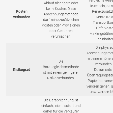
vergleichsweis
Ablauf niedrigere oder
teuer sein, da s
keine Kosten. Diese
Kosten
Reihe zusätzl
Abrechnungsmethode
verbunden
Kontakte w
darf keine zusätzlichen
Transportkos
Kosten oder Provisionen
Lieferkoste
oder Gebühren
Maklergebühre
verursachen.
beinhalte
Die physis
Abrechnungsmet
mit einem höhere
Die
verbunden,
Barausgleichsmethode
Risikograd
Dokumente 
ist mit einem geringeren
Übertragungszert
Risiko verbunden.
Papierinstrumen
verloren gehen, 
usw. werden k
Die Barabrechnung ist
einfach, leicht, sofort und
daher für die Verkäufer