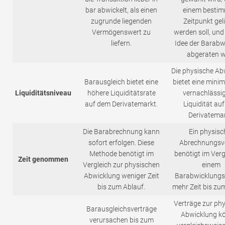
bar abwickelt, als einen
einem besti
zugrunde liegenden
Zeitpunkt geli
Vermögenswert zu
werden soll, und
liefern.
Idee der Barabw
abgeraten w
Die physische Ab
Barausgleich bietet eine
bietet eine mini
Liquiditätsniveau
höhere Liquiditätsrate
vernachlässi
auf dem Derivatemarkt.
Liquidität au
Derivatemar
Die Barabrechnung kann
Ein physisc
sofort erfolgen. Diese
Abrechnungsv
Methode benötigt im
benötigt im Verg
Zeit genommen
Vergleich zur physischen
einem
Abwicklung weniger Zeit
Barabwicklungs
bis zum Ablauf.
mehr Zeit bis zu
Verträge zur ph
Barausgleichsverträge
Abwicklung k
verursachen bis zum