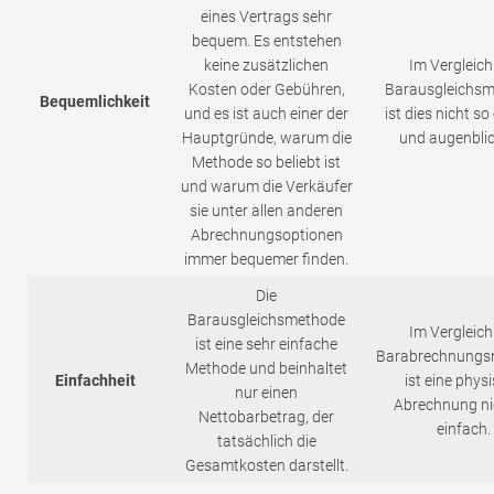
eines Vertrags sehr
bequem. Es entstehen
keine zusätzlichen
Im Vergleich
Kosten oder Gebühren,
Barausgleichs
Bequemlichkeit
und es ist auch einer der
ist dies nicht so
Hauptgründe, warum die
und augenblic
Methode so beliebt ist
und warum die Verkäufer
sie unter allen anderen
Abrechnungsoptionen
immer bequemer finden.
Die
Barausgleichsmethode
Im Vergleich
ist eine sehr einfache
Barabrechnungs
Methode und beinhaltet
Einfachheit
ist eine phys
nur einen
Abrechnung ni
Nettobarbetrag, der
einfach.
tatsächlich die
Gesamtkosten darstellt.