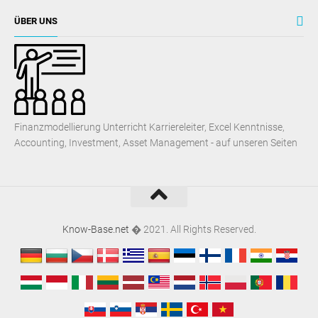
ÜBER UNS
Finanzmodellierung Unterricht Karriereleiter, Excel Kenntnisse,
Accounting, Investment, Asset Management - auf unseren Seiten
Know-Base.net
� 2021. All Rights Reserved.