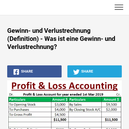
Skip
to
content
Haupt
Gewinn- und Verlustrechnung
Buchhaltungs-Tutorials
(Definition) - Was ist eine Gewinn- und
Verlustrechnung?
Asset Management-Tutorials
Excel, VBA & Power BI
SHARE
SHARE
Investment Banking Tutorials
Top Bücher
Finanzkarriere-Leitfäden
Ressourcen für die Finanzzertifizierung