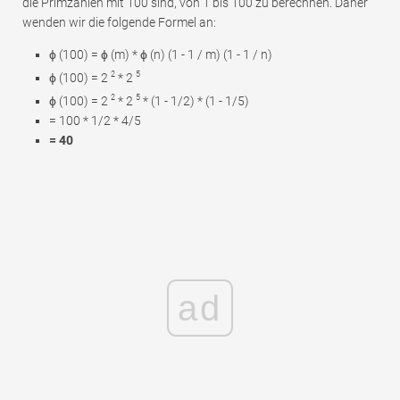
die Primzahlen mit 100 sind, von 1 bis 100 zu berechnen. Daher
wenden wir die folgende Formel an:
ϕ (100) = ϕ (m) * ϕ (n) (1 - 1 / m) (1 - 1 / n)
2
5
ϕ (100) = 2
* 2
2
5
ϕ (100) = 2
* 2
* (1 - 1/2) * (1 - 1/5)
= 100 * 1/2 * 4/5
= 40
ad