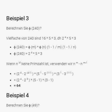
Beispiel 3
Berechnen Sie ϕ (240)?
4
Vielfache von 240 sind 16 * 5 * 3, dh 2
* 5 * 3
ϕ (240) = ϕ (m) * ϕ (n) (1 - 1 / m) (1 - 1 / n)
4
ϕ (240) = 2
* 5 * 3
M
m
m-1
Wenn n
keine Primzahl ist, verwenden wir n
- n
4
(4-1)
1
(1-1)
1
(1-1)
= (2
- 2
) * (5
- 5
) * (3
- 3
)
4
3
= (2
- 2
) * (5 - 1) * (3 - 1)
= 64
Beispiel 4
Berechnen Sie ϕ (49)?