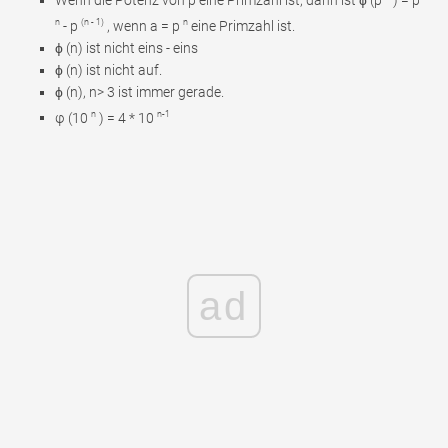
n
(n - 1)
n
- p
, wenn a = p
eine Primzahl ist.
ϕ (n) ist nicht eins - eins
ϕ (n) ist nicht auf.
ϕ (n), n> 3 ist immer gerade.
n
n-1
φ (10
) = 4 * 10
ad