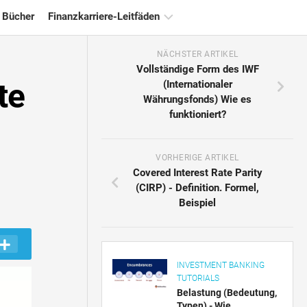
 Bücher
Finanzkarriere-Leitfäden
NÄCHSTER ARTIKEL
Ressourcen
Vollständige Form des IWF
für
te
(Internationaler
die
Währungsfonds) Wie es
Finanzzertifizierung
funktioniert?
Tutorials
zur
Finanzmodellierung
VORHERIGE ARTIKEL
Covered Interest Rate Parity
Vollständige
(CIRP) - Definition. Formel,
Form
Beispiel
Risikomanagement-
Tutorials
INVESTMENT BANKING
TUTORIALS
Belastung (Bedeutung,
Typen) - Wie