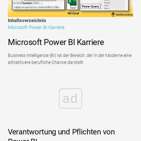
Tutorials zur Finanzmodellierung
Vollständige Form
Inhaltsverzeichnis
Microsoft Power BI Karriere
Risikomanagement-Tutorials
Microsoft Power BI Karriere
Business Intelligence (BI) ist der Bereich, der in der Moderne eine
attraktivere berufliche Chance darstellt
ad
Verantwortung und Pflichten von