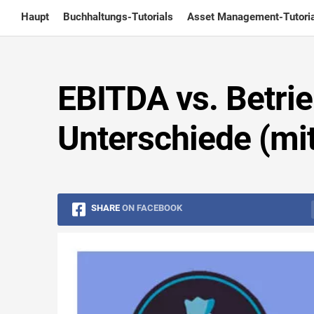
Skip
Haupt
Buchhaltungs-Tutorials
Asset Management-Tutoria
to
content
EBITDA vs. Betrie
Unterschiede (mit
SHARE
ON FACEBOOK