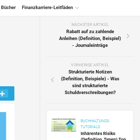
 Bücher
Finanzkarriere-Leitfäden
NÄCHSTER ARTIKEL
Ressourcen
Rabatt auf zu zahlende
für
Anleihen (Definition, Beispiel)
die
- Journaleinträge
Finanzzertifizierung
Tutorials
zur
VORHERIGE ARTIKEL
Finanzmodellierung
Strukturierte Notizen
(Definition, Beispiele) - Was
Vollständige
sind strukturierte
Form
Schuldverschreibungen?
Risikomanagement-
Tutorials
BUCHHALTUNGS-
TUTORIALS
Inhärentes Risiko
(Definition, Typen) Top