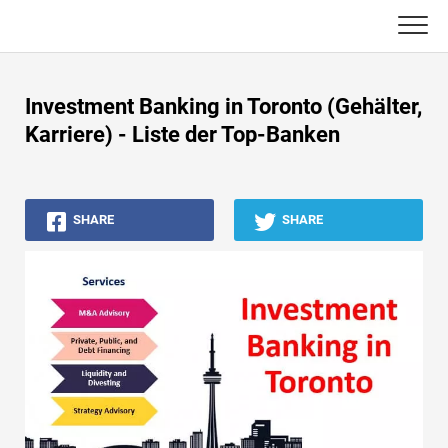
Skip
to
content
Haupt
Investment Banking in Toronto (Gehälter,
Buchhaltungs-Tutorials
Karriere) - Liste der Top-Banken
Asset Management-Tutorials
SHARE
SHARE
Excel, VBA & Power BI
Investment Banking Tutorials
Top Bücher
Finanzkarriere-Leitfäden
Ressourcen für die Finanzzertifizierung