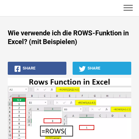
Skip
to
content
Haupt
Wie verwende ich die ROWS-Funktion in
Buchhaltungs-Tutorials
Excel? (mit Beispielen)
Asset Management-Tutorials
SHARE
SHARE
Excel, VBA & Power BI
Investment Banking Tutorials
Top Bücher
Finanzkarriere-Leitfäden
Ressourcen für die Finanzzertifizierung