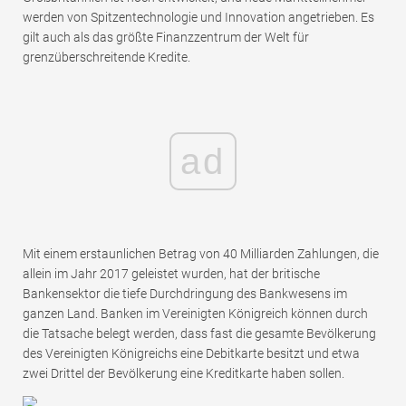
Tutorials zur Finanzmodellierung
werden von Spitzentechnologie und Innovation angetrieben. Es
gilt auch als das größte Finanzzentrum der Welt für
Vollständige Form
grenzüberschreitende Kredite.
Risikomanagement-Tutorials
ad
Mit einem erstaunlichen Betrag von 40 Milliarden Zahlungen, die
allein im Jahr 2017 geleistet wurden, hat der britische
Bankensektor die tiefe Durchdringung des Bankwesens im
ganzen Land. Banken im Vereinigten Königreich können durch
die Tatsache belegt werden, dass fast die gesamte Bevölkerung
des Vereinigten Königreichs eine Debitkarte besitzt und etwa
zwei Drittel der Bevölkerung eine Kreditkarte haben sollen.