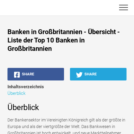
Skip
to
content
Haupt
Banken in Großbritannien - Übersicht -
Buchhaltungs-Tutorials
Liste der Top 10 Banken in
Großbritannien
Asset Management-Tutorials
Excel, VBA & Power BI
SHARE
SHARE
Investment Banking Tutorials
Inhaltsverzeichnis
Überblick
Top Bücher
Überblick
Finanzkarriere-Leitfäden
Der Bankensektor im Vereinigten Königreich gilt als der größte in
Ressourcen für die Finanzzertifizierung
Europa und als der viertgrößte der Welt. Das Bankwesen in
Großbritannien ist hoch entwickelt, und neue Marktteilnehmer