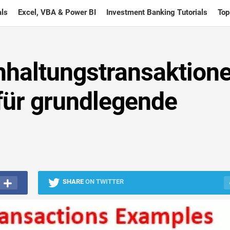
ls
Excel, VBA & Power BI
Investment Banking Tutorials
Top
chhaltungstransaktion
 für grundlegende
SHARE
ON TWITTER