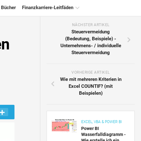
 Bücher
Finanzkarriere-Leitfäden
NÄCHSTER ARTIKEL
Ressourcen
Steuervermeidung
für
en
(Bedeutung, Beispiele) -
die
Unternehmens- / individuelle
Finanzzertifizierung
Steuervermeidung
Tutorials
zur
Finanzmodellierung
VORHERIGE ARTIKEL
Wie mit mehreren Kriterien in
Vollständige
Excel COUNTIF? (mit
Form
Beispielen)
Risikomanagement-
Tutorials
EXCEL, VBA & POWER BI
Power BI
Wasserfalldiagramm -
Wie erstelle ich ein