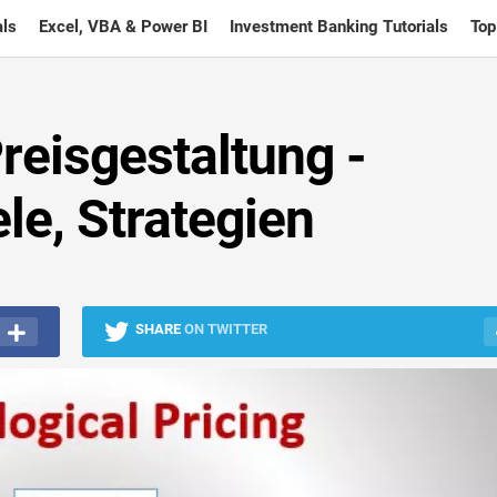
ls
Excel, VBA & Power BI
Investment Banking Tutorials
Top
reisgestaltung -
ele, Strategien
SHARE
ON TWITTER