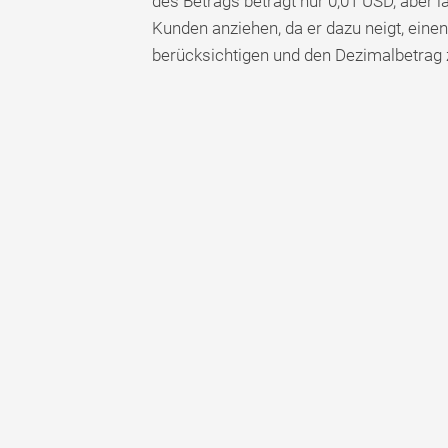
des Betrags beträgt nur 0,01 USD, aber 
Kunden anziehen, da er dazu neigt, einen
berücksichtigen und den Dezimalbetrag z