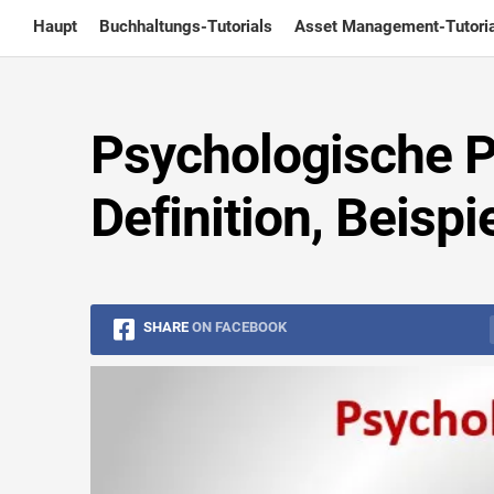
Skip
Haupt
Buchhaltungs-Tutorials
Asset Management-Tutoria
to
content
Psychologische P
Definition, Beispi
SHARE
ON FACEBOOK