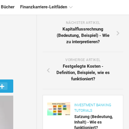
 Bücher
Finanzkarriere-Leitfäden
NÄCHSTER ARTIKEL
Ressourcen
Kapitalflussrechnung
für
(Bedeutung, Beispiel) - Wie
die
zu interpretieren?
Finanzzertifizierung
Tutorials
zur
VORHERIGE ARTIKEL
Finanzmodellierung
Festgelegte Kosten -
Definition, Beispiele, wie es
Vollständige
funktioniert?
Form
Risikomanagement-
Tutorials
INVESTMENT BANKING
TUTORIALS
Satzung (Bedeutung,
Inhalt) - Wie es
funktioniert?