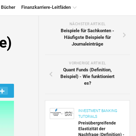
 Bücher
Finanzkarriere-Leitfäden
NÄCHSTER ARTIKEL
Ressourcen
Beispiele für Sachkonten -
für
e)
Häufigste Beispiele für
die
Journaleinträge
Finanzzertifizierung
Tutorials
zur
VORHERIGE ARTIKEL
Finanzmodellierung
Quant Funds (Definition,
Beispiel) - Wie funktioniert
Vollständige
es?
Form
Risikomanagement-
Tutorials
INVESTMENT BANKING
TUTORIALS
Preisübergreifende
Elastizität der
Nachfrage (Definition) -