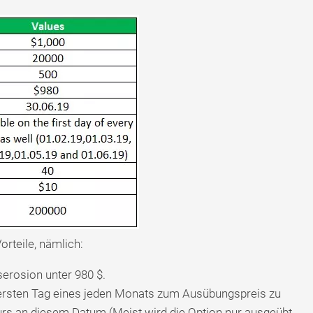
orteile, nämlich:
erosion unter 980 $.
m ersten Tag eines jeden Monats zum Ausübungspreis zu
rs an diesem Datum (Meist wird die Option nur ausgeübt,