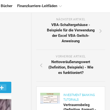
 Bücher
Finanzkarriere-Leitfäden
NÄCHSTER ARTIKEL
Ressourcen
VBA-Schaltergehäuse -
für
Beispiele für die Verwendung
die
der Excel VBA-Switch-
Finanzzertifizierung
Anweisung
Tutorials
zur
Finanzmodellierung
VORHERIGE ARTIKEL
Nettoveräußerungswert
Vollständige
(Definition, Beispiele) - Wie
Form
es funktioniert?
Risikomanagement-
Tutorials
INVESTMENT BANKING
TUTORIALS
Vertrauensbeleg
(Definition, Format) -