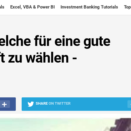
ls
Excel, VBA & Power BI
Investment Banking Tutorials
Top
lche für eine gute
t zu wählen -
SHARE
ON TWITTER