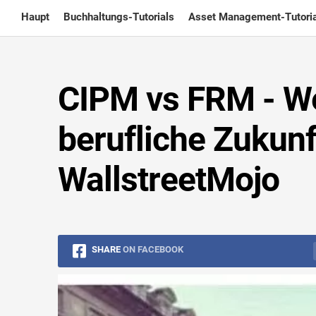
Skip
Haupt
Buchhaltungs-Tutorials
Asset Management-Tutoria
to
content
CIPM vs FRM - We
berufliche Zukunf
WallstreetMojo
SHARE
ON FACEBOOK