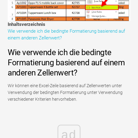
Tutorials zur Finanzmodellierung
Vollständige Form
Inhaltsverzeichnis
Wie verwende ich die bedingte Formatierung basierend auf
Risikomanagement-Tutorials
einem anderen Zellenwert?
Wie verwende ich die bedingte
Formatierung basierend auf einem
anderen Zellenwert?
Wir können eine Excel-Zeile basierend auf Zellenwerten unter
Verwendung der bedingten Formatierung unter Verwendung
verschiedener Kriterien hervorheben.
ad