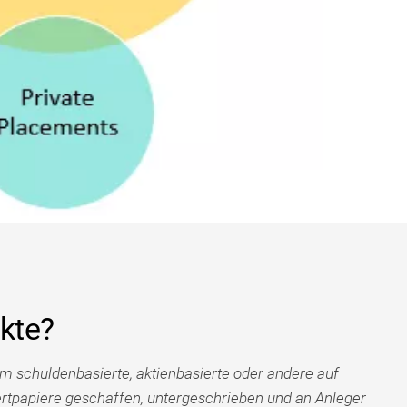
kte?
em schuldenbasierte, aktienbasierte oder andere auf
papiere geschaffen, untergeschrieben und an Anleger