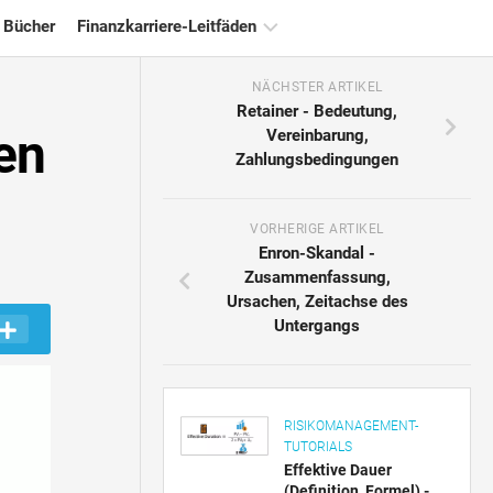
 Bücher
Finanzkarriere-Leitfäden
NÄCHSTER ARTIKEL
Ressourcen
Retainer - Bedeutung,
für
en
Vereinbarung,
die
Zahlungsbedingungen
Finanzzertifizierung
Tutorials
zur
VORHERIGE ARTIKEL
Finanzmodellierung
Enron-Skandal -
Zusammenfassung,
Vollständige
Ursachen, Zeitachse des
Form
Untergangs
Risikomanagement-
Tutorials
RISIKOMANAGEMENT-
TUTORIALS
Effektive Dauer
(Definition, Formel) -