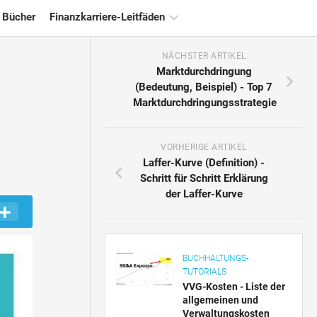
 Bücher
Finanzkarriere-Leitfäden
NÄCHSTER ARTIKEL
Ressourcen
Marktdurchdringung
für
(Bedeutung, Beispiel) - Top 7
die
Marktdurchdringungsstrategie
Finanzzertifizierung
Tutorials
zur
VORHERIGE ARTIKEL
Finanzmodellierung
Laffer-Kurve (Definition) -
Schritt für Schritt Erklärung
Vollständige
der Laffer-Kurve
Form
Risikomanagement-
Tutorials
BUCHHALTUNGS-
TUTORIALS
VVG-Kosten - Liste der
allgemeinen und
Verwaltungskosten