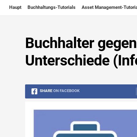
Skip
Haupt
Buchhaltungs-Tutorials
Asset Management-Tutoria
to
content
Buchhalter gegen
Unterschiede (Inf
SHARE
ON FACEBOOK