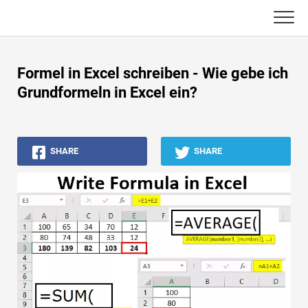
Skip
to
content
Haupt
Formel in Excel schreiben - Wie gebe ich
Buchhaltungs-Tutorials
Grundformeln in Excel ein?
Asset Management-Tutorials
SHARE
SHARE
Excel, VBA & Power BI
Investment Banking Tutorials
Top Bücher
Finanzkarriere-Leitfäden
Ressourcen für die Finanzzertifizierung