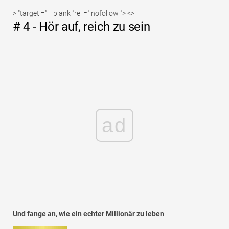
> "target =" _ blank "rel =" nofollow "> <>
# 4 - Hör auf, reich zu sein
ad
Und fange an, wie ein echter Millionär zu leben