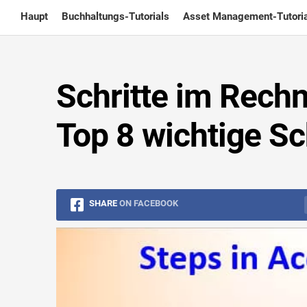
Skip
Haupt
Buchhaltungs-Tutorials
Asset Management-Tutoria
to
content
Schritte im Rech
Top 8 wichtige Sch
SHARE
ON FACEBOOK