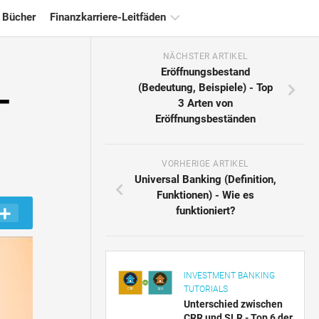
 Bücher
Finanzkarriere-Leitfäden
NÄCHSTER ARTIKEL
Ressourcen
Eröffnungsbestand
für
-
(Bedeutung, Beispiele) - Top
die
3 Arten von
Finanzzertifizierung
Eröffnungsbeständen
Tutorials
zur
Finanzmodellierung
VORHERIGE ARTIKEL
Universal Banking (Definition,
Vollständige
Funktionen) - Wie es
Form
funktioniert?
Risikomanagement-
Tutorials
INVESTMENT BANKING
TUTORIALS
Unterschied zwischen
CRR und SLR - Top 6 der