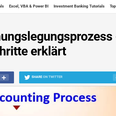
ls
Excel, VBA & Power BI
Investment Banking Tutorials
Top
nungslegungsprozess 
ritte erklärt
SHARE
ON TWITTER