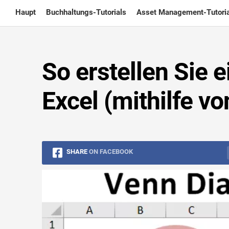
Skip
Haupt
Buchhaltungs-Tutorials
Asset Management-Tutoria
to
content
So erstellen Sie
Excel (mithilfe v
SHARE
ON FACEBOOK