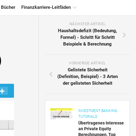
 Bücher
Finanzkarriere-Leitfäden
NÄCHSTER ARTIKEL
Ressourcen
Haushaltsdefizit (Bedeutung,
für
Formel) - Schritt für Schritt
die
Beispiele & Berechnung
Finanzzertifizierung
)
Tutorials
zur
VORHERIGE ARTIKEL
Finanzmodellierung
Gelistete Sicherheit
(Definition, Beispiel) - 3 Arten
Vollständige
der gelisteten Sicherheit
Form
Risikomanagement-
Tutorials
INVESTMENT BANKING
TUTORIALS
Übertragenes Interesse
an Private Equity
Berechnungen, Top