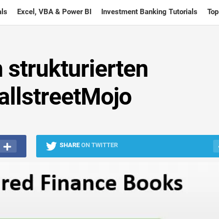
ls
Excel, VBA & Power BI
Investment Banking Tutorials
Top
 strukturierten
allstreetMojo
SHARE
ON TWITTER