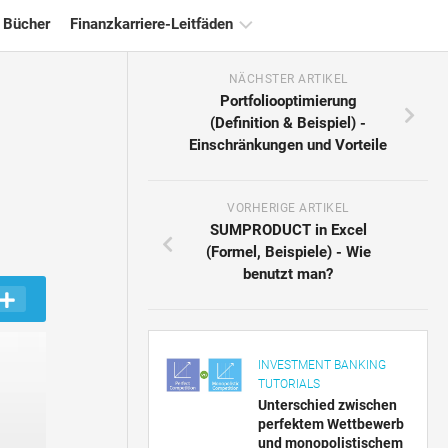
 Bücher
Finanzkarriere-Leitfäden
NÄCHSTER ARTIKEL
Ressourcen
Portfoliooptimierung
für
(Definition & Beispiel) -
die
Einschränkungen und Vorteile
Finanzzertifizierung
Tutorials
zur
VORHERIGE ARTIKEL
Finanzmodellierung
SUMPRODUCT in Excel
(Formel, Beispiele) - Wie
Vollständige
benutzt man?
Form
Risikomanagement-
Tutorials
INVESTMENT BANKING
TUTORIALS
Unterschied zwischen
perfektem Wettbewerb
und monopolistischem