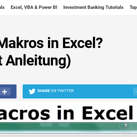
ls
Excel, VBA & Power BI
Investment Banking Tutorials
Top
 Makros in Excel?
tt Anleitung)
SHARE
ON TWITTER