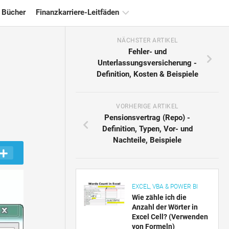
 Bücher
Finanzkarriere-Leitfäden
NÄCHSTER ARTIKEL
Ressourcen
Fehler- und
für
Unterlassungsversicherung -
die
Definition, Kosten & Beispiele
Finanzzertifizierung
Tutorials
zur
VORHERIGE ARTIKEL
Finanzmodellierung
Pensionsvertrag (Repo) -
Definition, Typen, Vor- und
Vollständige
Nachteile, Beispiele
Form
Risikomanagement-
Tutorials
EXCEL, VBA & POWER BI
Wie zähle ich die
Anzahl der Wörter in
Excel Cell? (Verwenden
von Formeln)