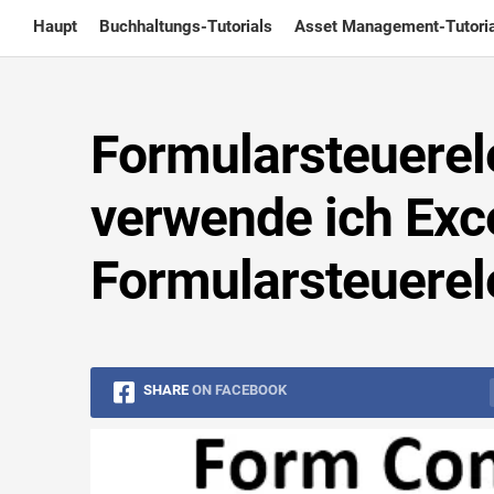
Skip
Haupt
Buchhaltungs-Tutorials
Asset Management-Tutoria
to
content
Formularsteuerel
verwende ich Exc
Formularsteuerel
SHARE
ON FACEBOOK