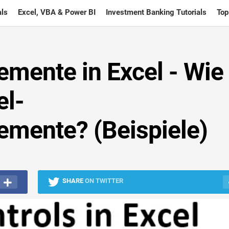
ls
Excel, VBA & Power BI
Investment Banking Tutorials
Top
emente in Excel - Wie
el-
emente? (Beispiele)
SHARE
ON TWITTER