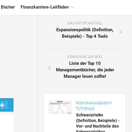
 Bücher
Finanzkarriere-Leitfäden
NÄCHSTER ARTIKEL
Ressourcen
Expansionspolitik (Definition,
für
Beispiele) - Top 4 Tools
die
Finanzzertifizierung
Tutorials
VORHERIGE ARTIKEL
zur
Liste der Top 10
Finanzmodellierung
Managementbücher, die jeder
Manager lesen sollte!
Vollständige
Form
Risikomanagement-
Tutorials
RISIKOMANAGEMENT-
TUTORIALS
Schwanzrisiko
(Definition, Beispiele) -
Vor- und Nachteile des
Schwanzrisikos