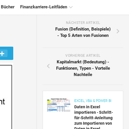
 Bücher
Finanzkarriere-Leitfäden
NÄCHSTER ARTIKEL
Ressourcen
Fusion (Definition, Beispiele)
für
- Top 5 Arten von Fusionen
die
Finanzzertifizierung
Tutorials
VORHERIGE ARTIKEL
zur
Kapitalmarkt (Bedeutung) -
Finanzmodellierung
Funktionen, Typen - Vorteile
Nachteile
Vollständige
Form
Risikomanagement-
Tutorials
EXCEL, VBA & POWER BI
Daten in Excel
importieren - Schritt-
für-Schritt-Anleitung
zum Importieren von
Daten in Excel