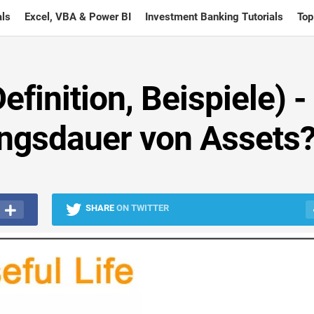
ls
Excel, VBA & Power BI
Investment Banking Tutorials
Top
finition, Beispiele) -
ungsdauer von Assets
SHARE
ON TWITTER