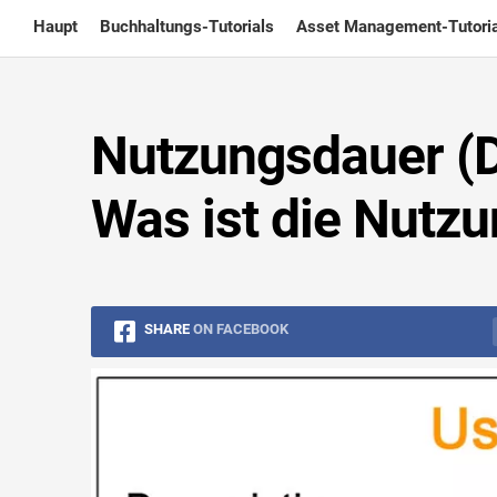
Skip
Haupt
Buchhaltungs-Tutorials
Asset Management-Tutoria
to
content
Nutzungsdauer (De
Was ist die Nutz
SHARE
ON FACEBOOK