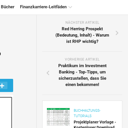
 Bücher
Finanzkarriere-Leitfäden
NÄCHSTER ARTIKEL
Ressourcen
Red Herring Prospekt
für
(Bedeutung, Inhalt) - Warum
die
ist RHP wichtig?
Finanzzertifizierung
?
Tutorials
zur
VORHERIGE ARTIKEL
Finanzmodellierung
Praktikum im Investment
Banking - Top-Tipps, um
Vollständige
sicherzustellen, dass Sie
Form
einen bekommen!
Risikomanagement-
Tutorials
BUCHHALTUNGS-
TUTORIALS
Projektplaner Vorlage -
Kostenloser Download