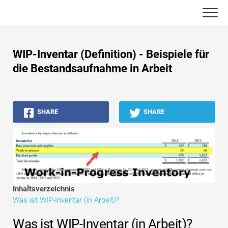
Skip
to
content
Haupt
WIP-Inventar (Definition) - Beispiele für
Buchhaltungs-Tutorials
die Bestandsaufnahme in Arbeit
Asset Management-Tutorials
SHARE
SHARE
Excel, VBA & Power BI
Investment Banking Tutorials
Top Bücher
Finanzkarriere-Leitfäden
Inhaltsverzeichnis
Was ist WIP-Inventar (in Arbeit)?
Ressourcen für die Finanzzertifizierung
Was ist WIP-Inventar (in Arbeit)?