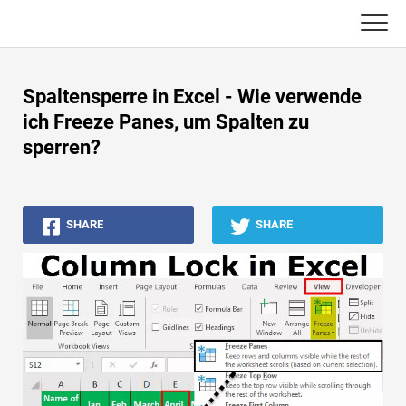
Skip
to
content
Haupt
Spaltensperre in Excel - Wie verwende
Buchhaltungs-Tutorials
ich Freeze Panes, um Spalten zu
sperren?
Asset Management-Tutorials
Excel, VBA & Power BI
SHARE
SHARE
Investment Banking Tutorials
Top Bücher
Finanzkarriere-Leitfäden
Ressourcen für die Finanzzertifizierung